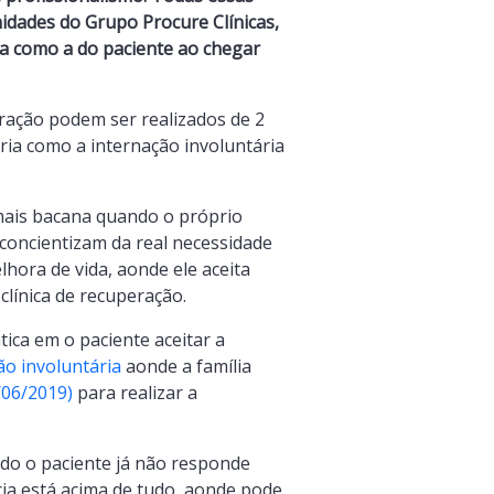
nidades do Grupo Procure Clínicas,
ia como a do paciente ao chegar
eração podem ser realizados de 2
ria como a internação involuntária
ais bacana quando o próprio
 concientizam da real necessidade
hora de vida, aonde ele aceita
línica de recuperação.
ica em o paciente aceitar a
ão involuntária
aonde a família
/06/2019)
para realizar a
ndo o paciente já não responde
ia está acima de tudo, aonde pode