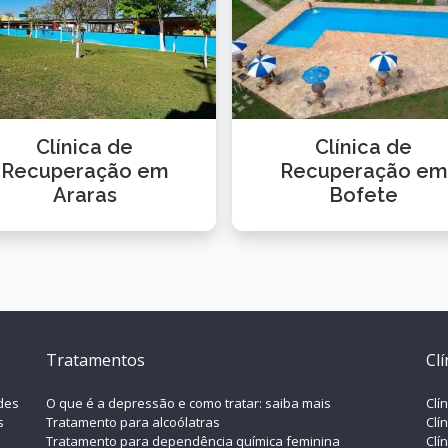
Clínica de
Clínica de
Recuperação em
Recuperação em
Araras
Bofete
Tratamentos
Cl
ades
O que é a depressão e como tratar: saiba mais
Clí
s
Tratamento para alcoólatras
Clí
Tratamento para dependência química feminina
Clí