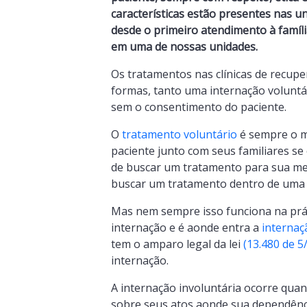
características estão presentes nas u
desde o primeiro atendimento à famíl
em uma de nossas unidades.
Os tratamentos nas clínicas de recup
formas, tanto uma internação voluntá
sem o consentimento do paciente.
O
tratamento voluntário
é sempre o m
paciente junto com seus familiares se
de buscar um tratamento para sua mel
buscar um tratamento dentro de uma c
Mas nem sempre isso funciona na prát
internação e é aonde entra a
internaç
tem o amparo legal da lei
(13.480 de 5
internação.
A internação involuntária ocorre qua
sobre seus atos aonde sua dependênc