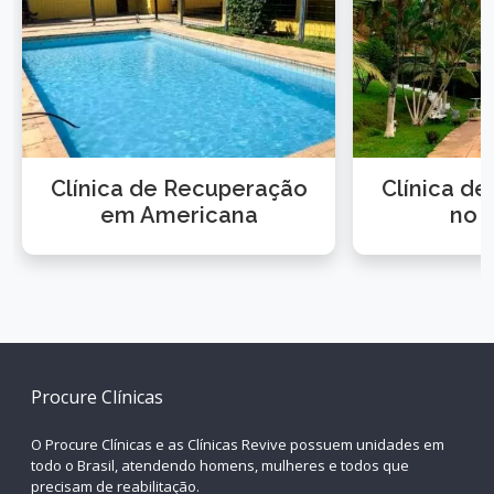
Clínica de Recuperação
Clínica d
em Americana
no 
Procure Clínicas
O Procure Clínicas e as Clínicas Revive possuem unidades em
todo o Brasil, atendendo homens, mulheres e todos que
precisam de reabilitação.