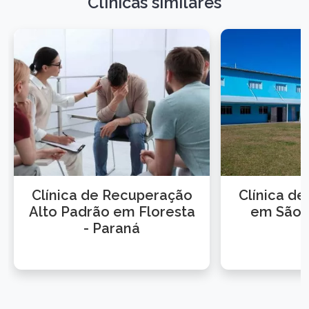
Clínicas similares
Clínica de Recuperação
Clínica d
Alto Padrão em Floresta
em São 
- Paraná
P